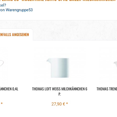
kel?
 von Warengruppe53
ENFALLS ANGESEHEN
ÄNNCHEN 0,4L
THOMAS LOFT WEISS MILCHKÄNNCHEN 6
THOMAS TREND
P.
 *
27,90 € *