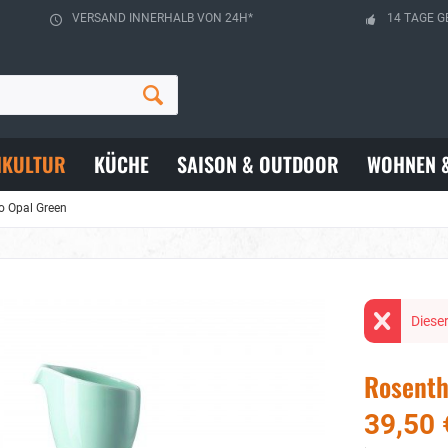
VERSAND INNERHALB VON 24H*
14 TAGE G
HKULTUR
KÜCHE
SAISON & OUTDOOR
WOHNEN 
o Opal Green
Dieser
Rosenth
39,50 