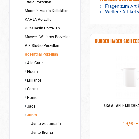
iittala Porzellan
Fragen zum Arti
Moomin Arabia Kollektion
Weitere Artikel
KAHLA Porzellan
KPM Berlin Porzellan
Maxwell Williams Porzellan
KUNDEN HABEN SICH EB
PIP Studio Porzellan
Rosenthal Porzellan
A la Carte
Bloom
Brillance
Casina
Home
ASA A TABLE MILCHK
Jade
Junto
18,90 €
Junto Aquamarin
Junto Bronze