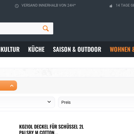
VERSAND INNERHALB VON 24H*
14 TAGE G
HKULTUR
KÜCHE
SAISON & OUTDOOR
WOHNEN 
Preis
von
bis
3,45 €
32,95 €
KOZIOL DECKEL FÜR SCHÜSSEL 2L
PALSBY M COTTON...