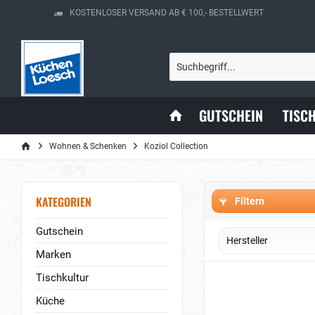
KOSTENLOSER VERSAND AB € 100,- BESTELLWERT
GUTSCHEIN
TISC
Wohnen & Schenken
Koziol Collection
KATEGORIEN
Filtern
Gutschein
Hersteller
Marken
Kozio
Tischkultur
Koziol
Küche