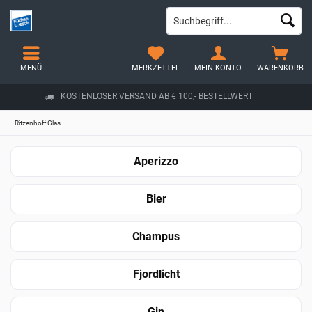
MENÜ
MERKZETTEL
MEIN KONTO
WARENKORB
KOSTENLOSER VERSAND AB € 100,- BESTELLWERT
Ritzenhoff Glas
Aperizzo
Bier
Champus
Fjordlicht
Gin