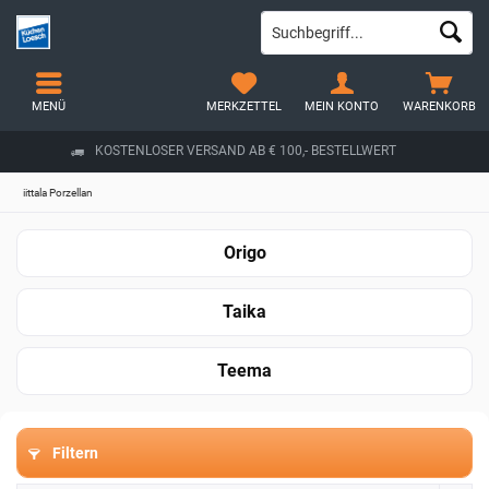
MENÜ
MERKZETTEL
MEIN KONTO
WARENKORB
KOSTENLOSER VERSAND AB € 100,- BESTELLWERT
iittala Porzellan
Origo
Taika
Teema
Filtern