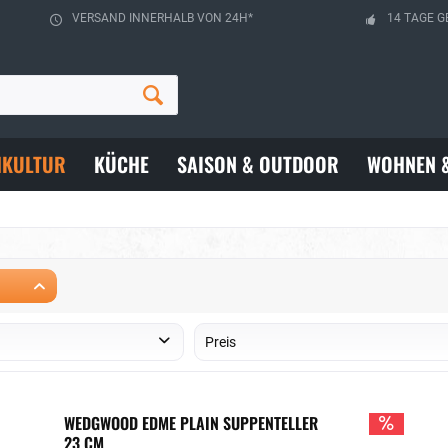
VERSAND INNERHALB VON 24H*
14 TAGE G
HKULTUR
KÜCHE
SAISON & OUTDOOR
WOHNEN 
Preis
von
bis
15,99 €
188,00 €
WEDGWOOD EDME PLAIN SUPPENTELLER
23 CM