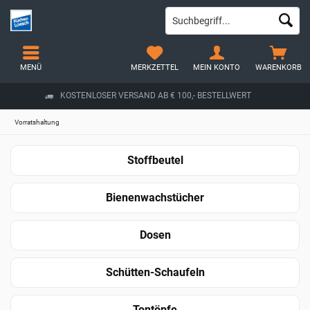
MENÜ
MERKZETTEL
MEIN KONTO
WARENKORB
KOSTENLOSER VERSAND AB € 100,- BESTELLWERT
Vorratshaltung
Stoffbeutel
Bienenwachstücher
Dosen
Schütten-Schaufeln
Tontöpfe