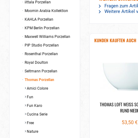
iittala Porzellan
Fragen zum Arti
Moomin Arabia Kollektion
Weitere Artikel
KAHLA Porzellan
KPM Berlin Porzellan
Maxwell Williams Porzellan
KUNDEN KAUFTEN AUCH
PIP Studio Porzellan
Rosenthal Porzellan
Royal Doulton
Seltmann Porzellan
Thomas Porzellan
Amici Colore
Fun
THOMAS LOFT WEISS S
Fun Karo
RUND NIED
Cucina Serie
53,50 €
Free
Nature