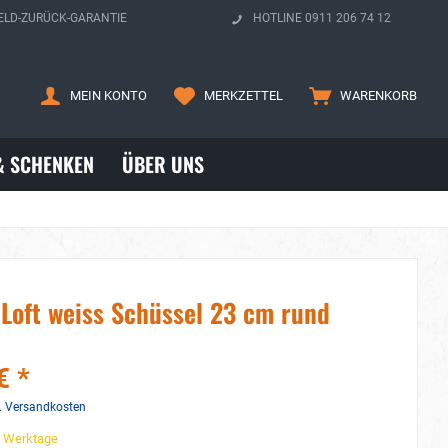
ELD-ZURÜCK-GARANTIE
HOTLINE 0911 206 74 12
MEIN KONTO
MERKZETTEL
WARENKORB
& SCHENKEN
ÜBER UNS
Loft weiss Schüssel 23 cm rund
€ *
. Versandkosten
3 Werktage