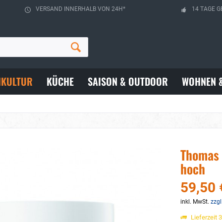
VERSAND INNERHALB VON 24H*
14 TAGE G
HKULTUR
KÜCHE
SAISON & OUTDOOR
WOHNEN 
Thomas 
hoch
59,50 
inkl. MwSt.
zzgl
Lieferzeit 