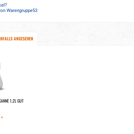
kel?
 von Warengruppe53
ENFALLS ANGESEHEN
KANNE 1,2L GUT
 *