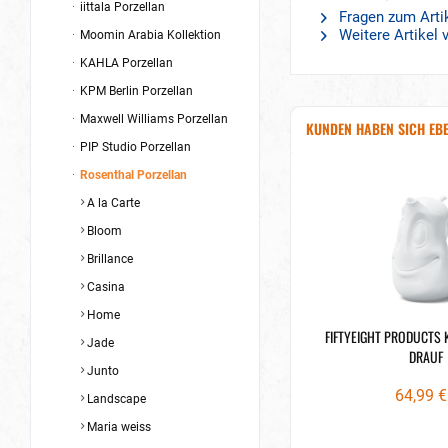
iittala Porzellan
Fragen zum Arti
Weitere Artikel
Moomin Arabia Kollektion
KAHLA Porzellan
KPM Berlin Porzellan
Maxwell Williams Porzellan
KUNDEN HABEN SICH EB
PIP Studio Porzellan
Rosenthal Porzellan
A la Carte
Bloom
Brillance
Casina
Home
FIFTYEIGHT PRODUCTS 
Jade
DRAUF
Junto
64,99 €
Landscape
Maria weiss