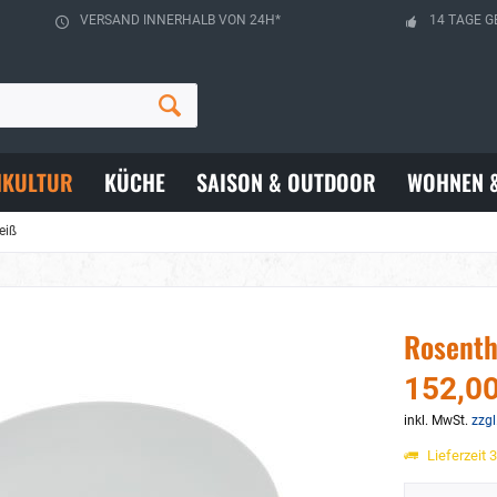
VERSAND INNERHALB VON 24H*
14 TAGE G
HKULTUR
KÜCHE
SAISON & OUTDOOR
WOHNEN 
eiß
Rosenth
152,00
inkl. MwSt.
zzgl
Lieferzeit 