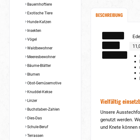
Bauernhoftiere
Exotische Tiere
BESCHREIBUNG
Hunde-Katzen
Insekten
Material
Ede
Vögel
Größe
11,
Waldbewohner
Merkmale
Meeresbewohner
Bäume-Blätter
Blumen
Obst-Gemüsemotive
Knuddel-Kekse
Vielfältig einsetz
Linzer
Buchstaben-Zahlen
Unsere Ausstechfor
Dies-Das
genutzt werden. We
und Knete können m
Schule-Beruf
Terrassen