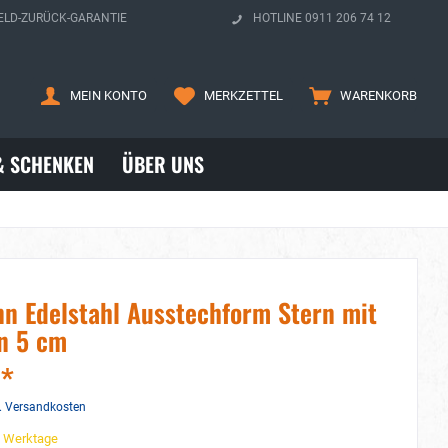
ELD-ZURÜCK-GARANTIE
HOTLINE 0911 206 74 12
MEIN KONTO
MERKZETTEL
WARENKORB
& SCHENKEN
ÜBER UNS
n Edelstahl Ausstechform Stern mit
n 5 cm
 *
. Versandkosten
3 Werktage