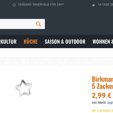
VERSAND INNERHALB VON 24H*
14 TAGE G
HKULTUR
KÜCHE
SAISON & OUTDOOR
WOHNEN 
Birkman
5 Zacke
2,99 €
inkl. MwSt.
zzgl
Lieferzeit 