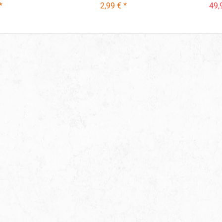
*
2,99 € *
49,