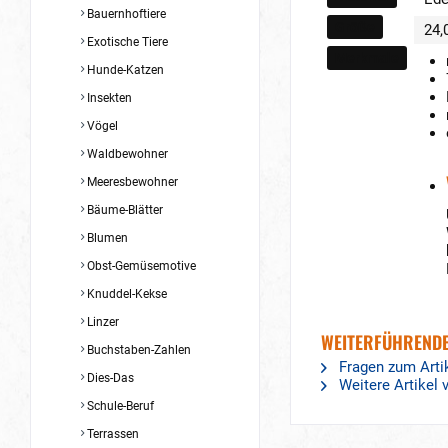
Bauernhoftiere
Größe
24,
Exotische Tiere
Merkmale
Hunde-Katzen
Insekten
Vögel
Waldbewohner
Meeresbewohner
Bäume-Blätter
Blumen
Obst-Gemüsemotive
Knuddel-Kekse
Linzer
WEITERFÜHRENDE
Buchstaben-Zahlen
Fragen zum Arti
Dies-Das
Weitere Artikel
Schule-Beruf
Terrassen