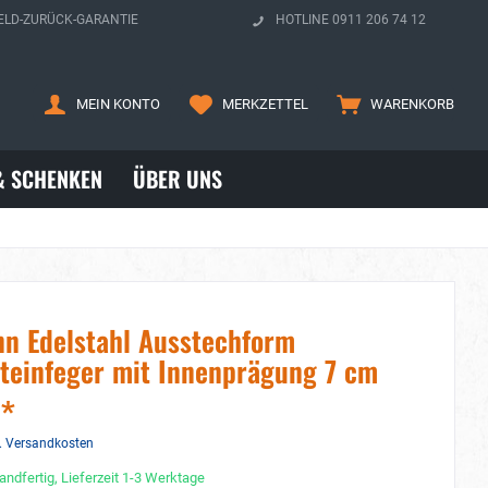
ELD-ZURÜCK-GARANTIE
HOTLINE 0911 206 74 12
MEIN KONTO
MERKZETTEL
WARENKORB
& SCHENKEN
ÜBER UNS
n Edelstahl Ausstechform
teinfeger mit Innenprägung 7 cm
 *
. Versandkosten
andfertig, Lieferzeit 1-3 Werktage