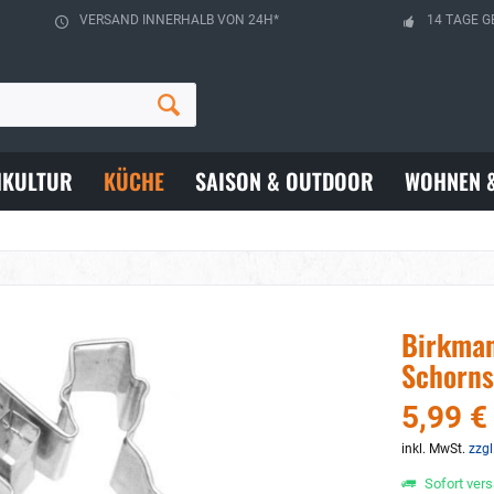
VERSAND INNERHALB VON 24H*
14 TAGE G
HKULTUR
KÜCHE
SAISON & OUTDOOR
WOHNEN 
Birkman
Schorns
5,99 €
inkl. MwSt.
zzgl
Sofort vers