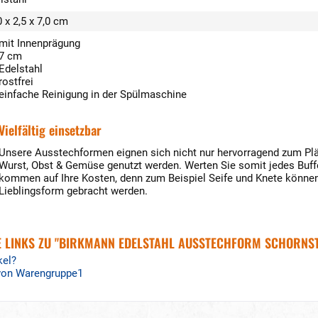
0 x 2,5 x 7,0 cm
mit Innenprägung
7 cm
Edelstahl
rostfrei
einfache Reinigung in der Spülmaschine
Vielfältig einsetzbar
Unsere Ausstechformen eignen sich nicht nur hervorragend zum Plät
Wurst, Obst & Gemüse genutzt werden. Werten Sie somit jedes Buffe
kommen auf Ihre Kosten, denn zum Beispiel Seife und Knete können
Lieblingsform gebracht werden.
 LINKS ZU "BIRKMANN EDELSTAHL AUSSTECHFORM SCHORNST
kel?
 von Warengruppe1