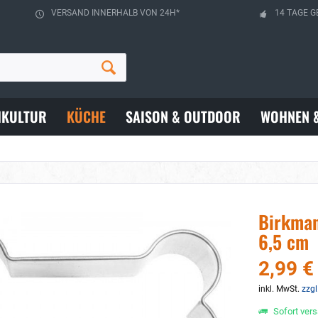
VERSAND INNERHALB VON 24H*
14 TAGE G
HKULTUR
KÜCHE
SAISON & OUTDOOR
WOHNEN 
Birkman
6,5 cm
2,99 €
inkl. MwSt.
zzgl
Sofort vers