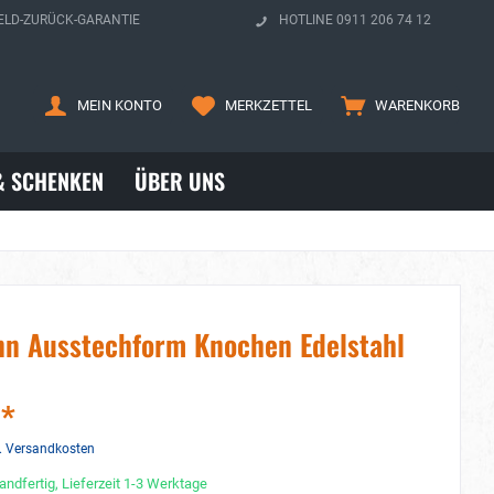
ELD-ZURÜCK-GARANTIE
HOTLINE 0911 206 74 12
MEIN KONTO
MERKZETTEL
WARENKORB
& SCHENKEN
ÜBER UNS
n Ausstechform Knochen Edelstahl
 *
. Versandkosten
andfertig, Lieferzeit 1-3 Werktage