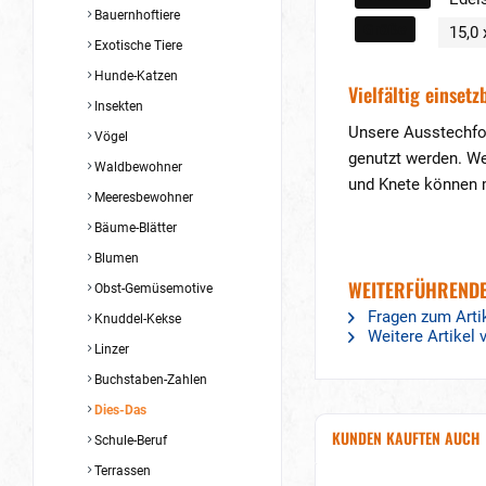
Bauernhoftiere
Größe
15,0 
Exotische Tiere
Hunde-Katzen
Vielfältig einsetz
Insekten
Unsere Ausstechfor
Vögel
genutzt werden. We
Waldbewohner
und Knete können m
Meeresbewohner
Bäume-Blätter
Blumen
WEITERFÜHRENDE
Obst-Gemüsemotive
Fragen zum Arti
Knuddel-Kekse
Weitere Artikel
Linzer
Buchstaben-Zahlen
Dies-Das
KUNDEN KAUFTEN AUCH
Schule-Beruf
Terrassen