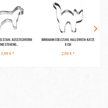
DELSTAHL AUSSTECHFORM
BIRKMANN EDELSTAHL HALLOWEEN-KATZE
Z
ND STEHEND...
8 CM
2,99 € *
2,99 € *