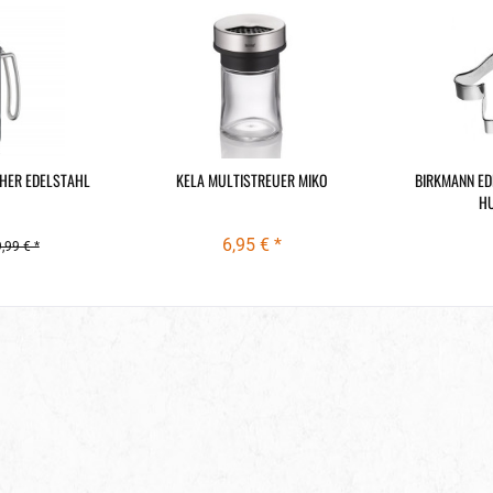
HER EDELSTAHL
KELA MULTISTREUER MIKO
BIRKMANN E
HU
6,95 € *
,99 € *